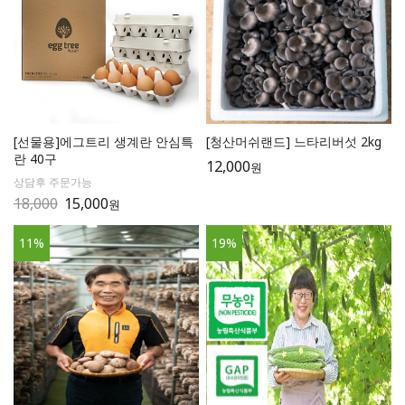
[선물용]에그트리 생계란 안심특
[청산머쉬랜드] 느타리버섯 2kg
란 40구
12,000
원
상담후 주문가능
18,000
15,000
원
11
%
19
%