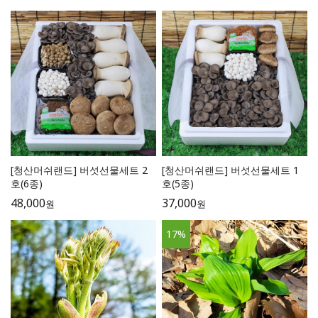
[청산머쉬랜드] 버섯선물세트 2
[청산머쉬랜드] 버섯선물세트 1
호(6종)
호(5종)
48,000
37,000
원
원
17
%