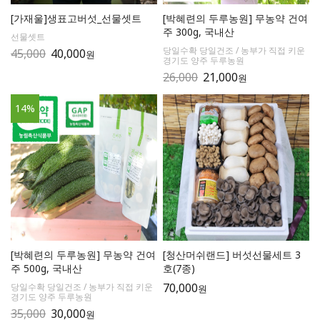
[가재울]생표고버섯_선물셋트
[박혜련의 두루농원] 무농약 건여
주 300g, 국내산
선물셋트
당일수확 당일건조 / 농부가 직접 키운
45,000
40,000
원
경기도 양주 두루농원
26,000
21,000
원
14
%
[박혜련의 두루농원] 무농약 건여
[청산머쉬랜드] 버섯선물세트 3
주 500g, 국내산
호(7종)
70,000
당일수확 당일건조 / 농부가 직접 키운
원
경기도 양주 두루농원
35,000
30,000
원