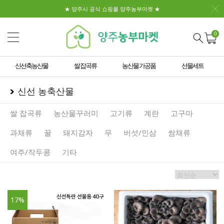
★ 양주시 공식 쇼핑몰 양주농부마켓 ★
0
신선축농산물
쌀 잡곡류
농산물 가공품
선물세트
신선 농축산물
쌀 잡곡류
농산물꾸러미
고기류
계란
고구마
과채류
꿀
돼지감자
무
버섯/인삼
쌈채류
여주/작두콩
기타
17
%