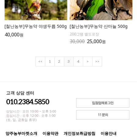
[철난농부]무농약 야생두릅 500g
[철난농부]무농약 산마늘 500g
40,000
200그램 별도포장
원
30,000
25,000
원
<<
1
2
3
4
>
>>
고객 상담 센터
010.2384.5850
입점업체로그인
상담시간 : 오전 10:00 ~ 오후 5:00
1:1 문의
점심시간 : 오후 12:00 - 오후 1:00
(토, 일, 공휴일 휴무)
양주농부마켓소개
이용약관
개인정보취급방침
이용안내