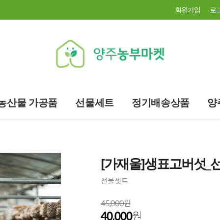
회원가입
로
농산물 가공품
선물세트
정기배송상품
양
[가재울]생표고버섯_
선물셋트
45,000원
40,000
원