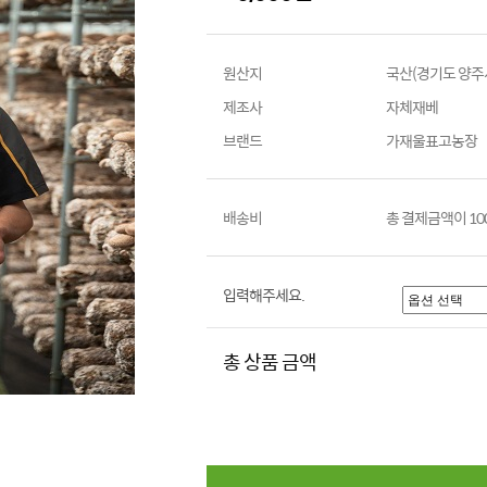
원산지
국산(경기도 양주
제조사
자체재베
브랜드
가재울표고농장
배송비
총 결제금액이 100
입력해주세요.
총 상품 금액