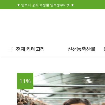
★ 양주시 공식 쇼핑몰 양주농부마켓 ★
전체 카테고리
신선농축산물
11
%