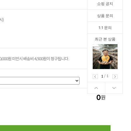
쇼핑 공지
상품 문의
시)
1:1 문의
최근 본 상품
,000원 미만시 배송비 4,500원이 청구됩니다.
/
1
1
0
원