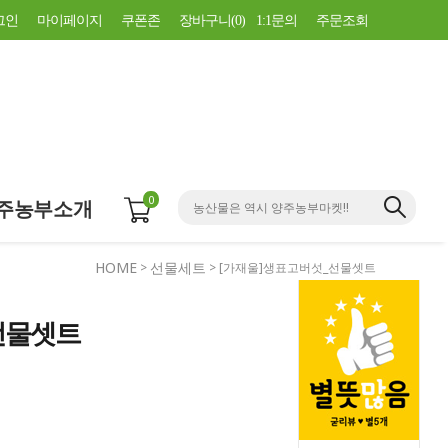
그인
마이페이지
쿠폰존
장바구니(
0
)
1:1문의
주문조회
0
주농부소개
HOME
선물세트
>
> [가재울]생표고버섯_선물셋트
선물셋트