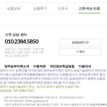
상품상세
상품후기
Q & A
교환·배송·반품
고객 상담 센터
010.2384.5850
입점업체로그인
상담시간 : 오전 10:00 ~ 오후 5:00
1:1 문의
점심시간 : 오후 12:00 - 오후 1:00
(토, 일, 공휴일 휴무)
양주농부마켓소개
이용약관
개인정보취급방침
이용안내
양주시 우수 농특산물 직거래 장터 양주농부마켓은 양주시 농업기술센터의 위탁으로
주식회사 글로벌지역진흥플랫폼에서 관리하는 쇼핑몰 입니다. 양주농부마켓은 통신
판매중개자로서 양주농부마켓의 거래당사자가 아니며, 입점판매자가 등록한 상품정
보 및 거래에 대해 양주농부마켓은 일체의 책임을 지지 않습니다.
양주시 농업기술센터 / 주소 : 경기도 양주시 광적면 지섬로 162
전화번호 : 031-8082-7237
상호:주식회사 글로벌지역진흥플랫폼 대표:강미소 개인정보담당자:강미소
TEL:010-2384-5850 EMAIL:grpp@daum.net
사업자 등록번호:161-88-01660 통신판매업신고번호 : 제 2020-서울영등포-1057호
[사업자정보확인