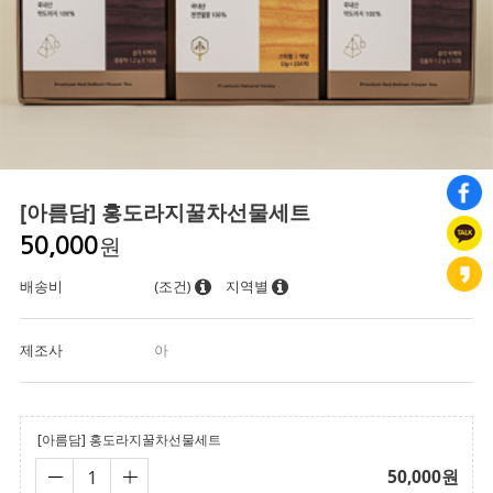
[아름담] 홍도라지꿀차선물세트
원
50,000
배송비
(조건)
지역별
제조사
아
[아름담] 홍도라지꿀차선물세트
50,000
원