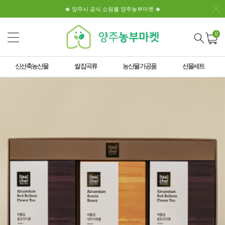
★ 양주시 공식 쇼핑몰 양주농부마켓 ★
0
신선축농산물
쌀 잡곡류
농산물 가공품
선물세트