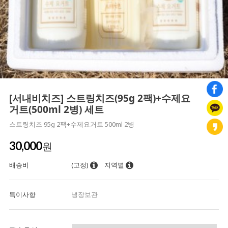
[서내비치즈] 스트링치즈(95g 2팩)+수제요
거트(500ml 2병) 세트
스트링치즈 95g 2팩+수제요거트 500ml 2병
30,000
원
배송비
(고정)
지역별
특이사항
냉장보관