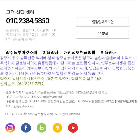
고객 상담 센터
010.2384.5850
입점업체로그인
상담시간 : 오전 10:00 ~ 오후 5:00
1:1 문의
점심시간 : 오후 12:00 - 오후 1:00
(토, 일, 공휴일 휴무)
양주농부마켓소개
이용약관
개인정보취급방침
이용안내
양주시 우수 농특산물 직거래 장터 양주농부마켓은 양주시 농업기술센터의 위탁으로
주식회사 글로벌지역진흥플랫폼에서 관리하는 쇼핑몰 입니다. 양주농부마켓은 통신
판매중개자로서 양주농부마켓의 거래당사자가 아니며, 입점판매자가 등록한 상품정
보 및 거래에 대해 양주농부마켓은 일체의 책임을 지지 않습니다.
양주시 농업기술센터 / 주소 : 경기도 양주시 광적면 지섬로 162
전화번호 : 031-8082-7237
상호:주식회사 글로벌지역진흥플랫폼 대표:강미소 개인정보담당자:강미소
TEL:010-2384-5850 EMAIL:grpp@daum.net
사업자 등록번호:161-88-01660 통신판매업신고번호 : 제 2020-서울영등포-1057호
[사업자정보확인
주소 : grpp@daum.net
COPYRIGHT ⓒ 2022 양주농부마켓. All Rights Reserved.