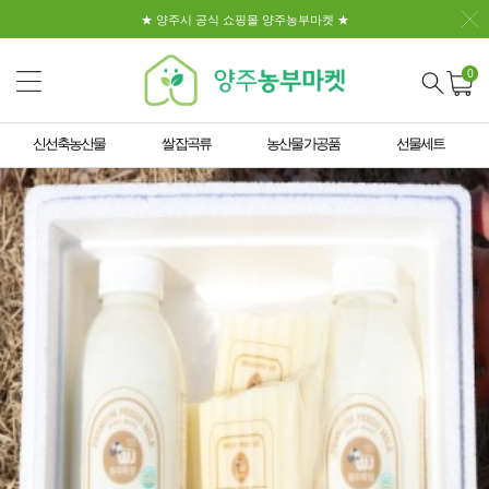
★ 양주시 공식 쇼핑몰 양주농부마켓 ★
0
신선축농산물
쌀 잡곡류
농산물 가공품
선물세트