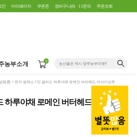
그인
마이페이지
쿠폰존
장바구니(
0
)
1:1문의
주문조회
0
주농부소개
쌈채류
> 한끼 쌈채소 1인 샐러드 하루야채 로메인 버터헤드 아삭이상추
드 하루야채 로메인 버터헤드