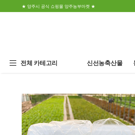
★ 양주시 공식 쇼핑몰 양주농부마켓 ★
전체 카테고리
신선농축산물