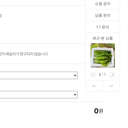
쇼핑 공지
주
상품 문의
1:1 문의
최근 본 상품
이 배송비가 청구되지 않습니다.
/
1
1
0
원