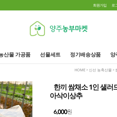
회원가입
로
농산물 가공품
선물세트
정기배송상품
양
HOME
신선 농축산물
>
>
한끼 쌈채소 1인 샐러
아삭이상추
6,000
원