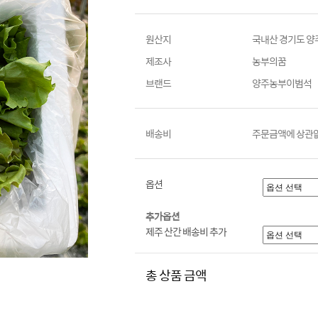
원산지
국내산 경기도 양
제조사
농부의꿈
브랜드
양주농부이범석
배송비
주문금액에 상관없
옵션
추가옵션
제주 산간 배송비 추가
총 상품 금액