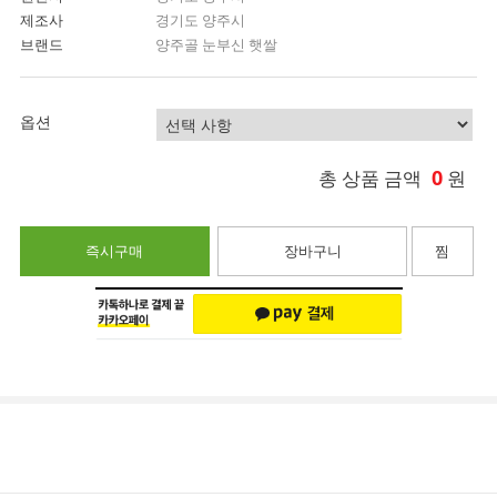
제조사
경기도 양주시
브랜드
양주골 눈부신 햇쌀
옵션
0
총 상품 금액
원
즉시구매
장바구니
찜