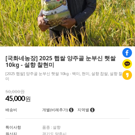
[국화네농장] 2025 햅쌀 양주골 눈부신 햇쌀
10kg - 설향 찰현미
[2025 햅쌀] 양주골 눈부신 햇쌀 10kg - 백미, 현미, 설향 찹쌀, 설향 찰현
미
50,000원
45,000
원
배송비
개별(비례추가)
지역별
특이사항
품종 : 설향
원산지
경기도 양주시