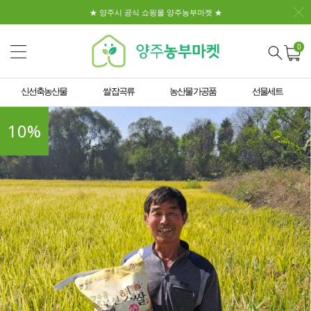
★ 양주시 공식 쇼핑몰 양주농부마켓 ★
0
신선축농산물
쌀 잡곡류
농산물 가공품
선물세트
10
%