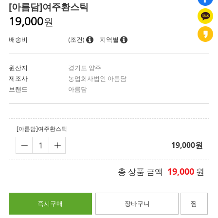
[아름담]여주환스틱
원
19,000
배송비
(조건)
지역별
원산지
경기도 양주
제조사
농업회사법인 아름담
브랜드
아름담
[아름담]여주환스틱
19,000
원
19,000
총 상품 금액
원
즉시구매
장바구니
찜