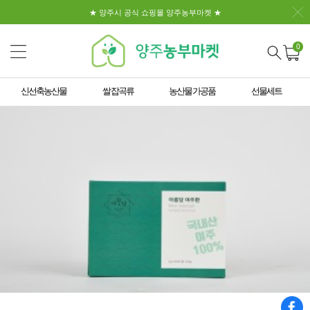
★ 양주시 공식 쇼핑몰 양주농부마켓 ★
0
신선축농산물
쌀 잡곡류
농산물 가공품
선물세트