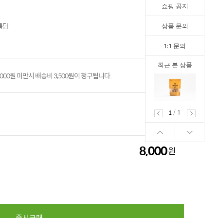
쇼핑 공지
름담
상품 문의
1:1 문의
최근 본 상품
,000원 미만시 배송비 3,500원이 청구됩니다.
/
1
1
8,000
원
8,000
원
즉시구매