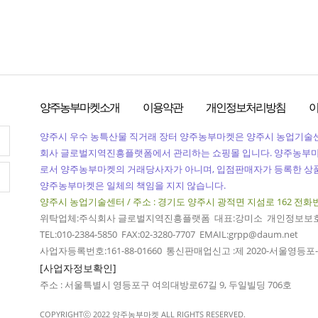
양주농부마켓소개
이용약관
개인정보처리방침
양주시 우수 농특산물 직거래 장터 양주농부마켓은 양주시 농업기술
회사 글로벌지역진흥플랫폼에서 관리하는 쇼핑몰 입니다. 양주농부
로서 양주농부마켓의 거래당사자가 아니며, 입점판매자가 등록한 상품
양주농부마켓은 일체의 책임을 지지 않습니다.
양주시 농업기술센터 / 주소 : 경기도 양주시 광적면 지섬로 162
전화번호
위탁업체:주식회사 글로벌지역진흥플랫폼 대표:강미소 개인정보보
TEL:010-2384-5850 FAX:02-3280-7707 EMAIL:grpp@daum.net
사업자등록번호:161-88-01660 통신판매업신고 :제 2020-서울영등포-
[사업자정보확인]
주소 : 서울특별시 영등포구 여의대방로67길 9, 두일빌딩 706호
COPYRIGHTⓒ 2022 양주농부마켓 ALL RIGHTS RESERVED.