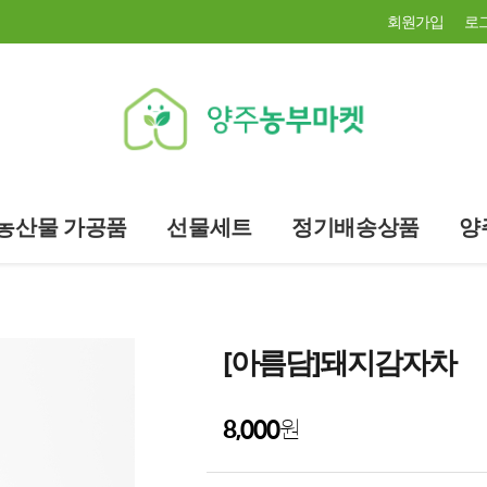
회원가입
로
농산물 가공품
선물세트
정기배송상품
양
[아름담]돼지감자차
8,000
원