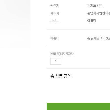
원산지
경기도 양주
제조사
농업회사법인 아
브랜드
아름담
배송비
총 결제금액이 30
[아름담]돼지감자차
총 상품 금액