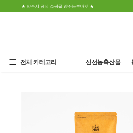
★ 양주시 공식 쇼핑몰 양주농부마켓 ★
전체 카테고리
신선농축산물