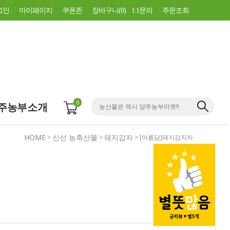
그인
마이페이지
쿠폰존
장바구니(
0
)
1:1문의
주문조회
0
주농부소개
HOME
신선 농축산물
돼지감자
>
>
> [아름담]돼지감자차