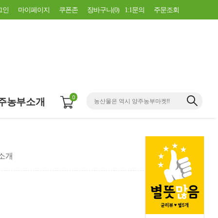
그인
마이페이지
쿠폰존
장바구니(
0
)
1:1문의
주문조회
0
주농부소개
소개