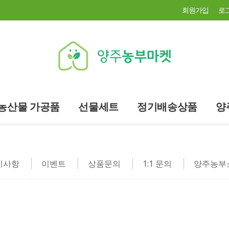
회원가입
로
농산물 가공품
선물세트
정기배송상품
양
지사항
이벤트
상품문의
1:1 문의
양주농부