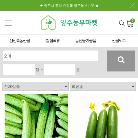
★ 양주시 공식 쇼핑몰 양주농부마켓 ★
0
신선축농산물
쌀 잡곡류
농산물 가공품
선물세트
원 ~
원