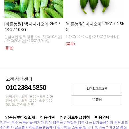
[바른농원] 백다다기오이 2KG /
[바른농원] 미니오이1.3KG / 2.5K
4KG / 10KG
G
인삼먹인 양주 명품 오이 2KG(10개입)
1.3KG(19~24개) / 2.5KG(36~44개)
/ 4KG(20개입) / 10KG(50개입)
(품절)
(품절)
고객 상담 센터
010.2384.5850
입점업체로그인
상담시간 : 오전 10:00 ~ 오후 5:00
1:1 문의
점심시간 : 오후 12:00 - 오후 1:00
(토, 일, 공휴일 휴무)
양주농부마켓소개
이용약관
개인정보취급방침
이용안내
양주시 우수 농특산물 직거래 장터 양주농부마켓은 양주시 농업기술센터의 위탁으로
주식회사 글로벌지역진흥플랫폼에서 관리하는 쇼핑몰 입니다. 양주농부마켓은 통신