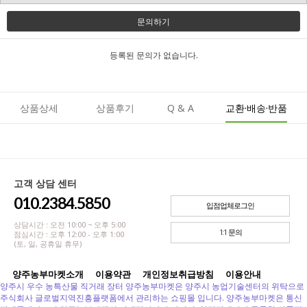
문의하기
등록된 문의가 없습니다.
상품상세
상품후기
Q & A
교환·배송·반품
고객 상담 센터
010.2384.5850
입점업체로그인
상담시간 : 오전 10:00 ~ 오후 5:00
1:1 문의
점심시간 : 오후 12:00 - 오후 1:00
(토, 일, 공휴일 휴무)
양주농부마켓소개
이용약관
개인정보취급방침
이용안내
양주시 우수 농특산물 직거래 장터 양주농부마켓은 양주시 농업기술센터의 위탁으로
주식회사 글로벌지역진흥플랫폼에서 관리하는 쇼핑몰 입니다. 양주농부마켓은 통신