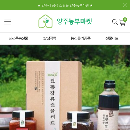
★ 양주시 공식 쇼핑몰 양주농부마켓 ★
0
신선축농산물
쌀 잡곡류
농산물 가공품
선물세트