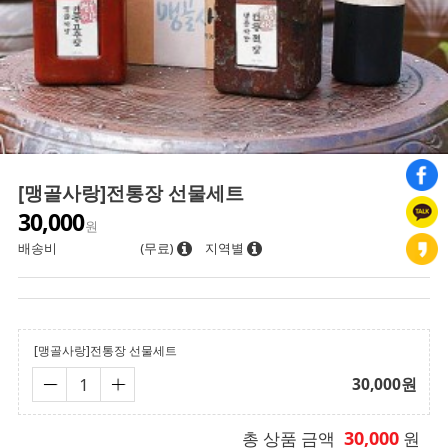
[맹골사랑]전통장 선물세트
30,000
원
배송비
(무료)
지역별
[맹골사랑]전통장 선물세트
30,000
원
30,000
총 상품 금액
원