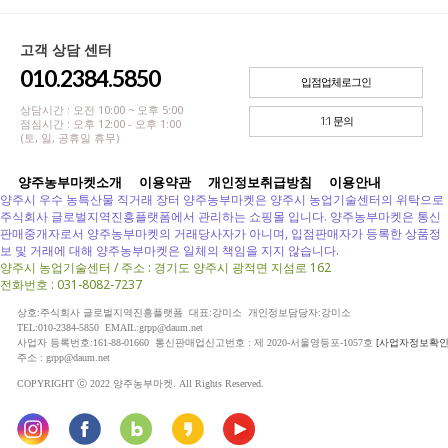
고객 상담 센터
010.2384.5850
입점업체로그인
상담시간 : 오전 10:00 ~ 오후 5:00
1:1 문의
점심시간 : 오후 12:00 - 오후 1:00
(토, 일, 공휴일 휴무)
양주농부마켓소개
이용약관
개인정보취급방침
이용안내
양주시 우수 농특산물 직거래 장터 양주농부마켓은 양주시 농업기술센터의 위탁으로
주식회사 글로벌지역진흥플랫폼에서 관리하는 쇼핑몰 입니다. 양주농부마켓은 통신
판매중개자로서 양주농부마켓의 거래당사자가 아니며, 입점판매자가 등록한 상품정
보 및 거래에 대해 양주농부마켓은 일체의 책임을 지지 않습니다.
양주시 농업기술센터 / 주소 : 경기도 양주시 광적면 지섬로 162
전화번호 : 031-8082-7237
상호:주식회사 글로벌지역진흥플랫폼 대표:강미소 개인정보담당자:강미소
TEL:010-2384-5850 EMAIL:grpp@daum.net
사업자 등록번호:161-88-01660 통신판매업신고번호 : 제 2020-서울영등포-1057호
[사업자정보확인
주소 : grpp@daum.net
COPYRIGHT ⓒ 2022 양주농부마켓. All Rights Reserved.