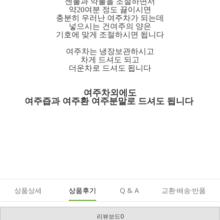
센불과 약불을 조절하면서
약20여분 정도 끓이시면
충분히 우러난 여주차가 되는데
넣으시는 건여주의 양은
기호에 맞게 조절하시면 됩니다
여주차는 냉장보관하시고
차게 드셔도 되고
더운차로 드셔도 됩니다
여주차외에도
여주즙과 여주환 여주분말로 드셔도 됩니다
상품상세
상품후기
Q & A
교환·배송·반품
리뷰보드0