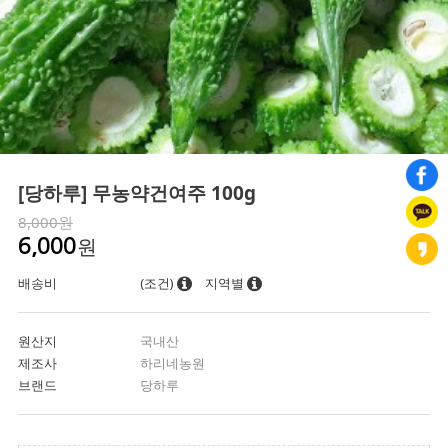
[당하루] 무농약건여주 100g
8,000원
원
6,000
배송비
(조건)
지역별
원산지
국내산
제조사
하리네농원
브랜드
당하루