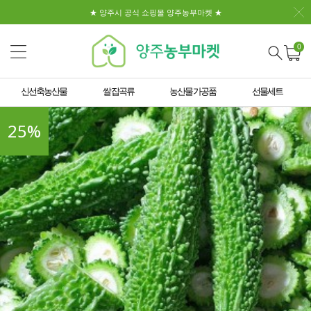
★ 양주시 공식 쇼핑몰 양주농부마켓 ★
0
신선축농산물
쌀 잡곡류
농산물 가공품
선물세트
25
%