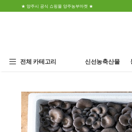
★ 양주시 공식 쇼핑몰 양주농부마켓 ★
전체 카테고리
신선농축산물