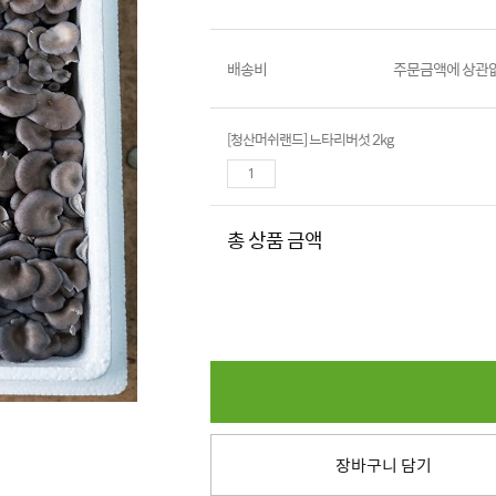
배송비
주문금액에 상관없
[청산머쉬랜드] 느타리버섯 2kg
총 상품 금액
장바구니 담기