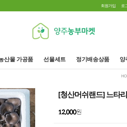
회원가입
로
농산물 가공품
선물세트
정기배송상품
양
HO
[청산머쉬랜드] 느타리
12,000
원