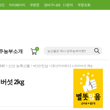
그인
마이페이지
쿠폰존
장바구니(
0
)
1:1문의
주문조회
0
주농부소개
ME
신선 농축산물
버섯/인삼
>
>
> [청산머쉬랜드] 느타리버섯 2kg
버섯 2kg