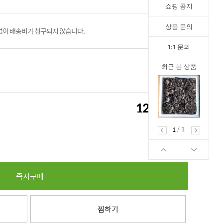
쇼핑 공지
상품 문의
이 배송비가 청구되지 않습니다.
1:1 문의
최근 본 상품
12,000
원
12,000
원
/
1
1
즉시구매
찜하기