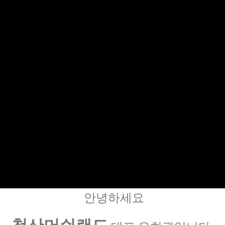
안녕하세요
청산머쉬랜드