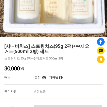
[서내비치즈] 스트링치즈(95g 2팩)+수제요
거트(500ml 2병) 세트
스트링치즈 95g 2팩+수제요거트 500ml 2병
30,000
원
배송비
(고정)
지역별
특이사항
냉장보관