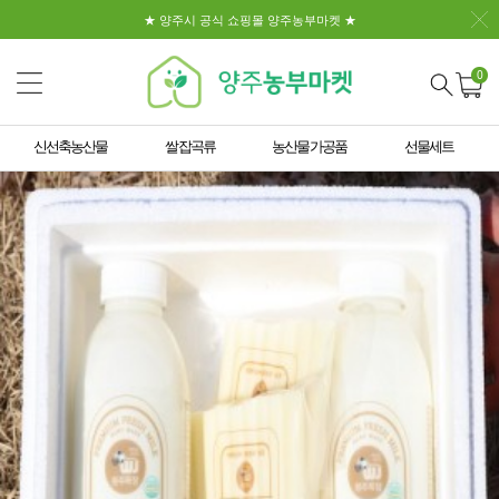
★ 양주시 공식 쇼핑몰 양주농부마켓 ★
0
신선축농산물
쌀 잡곡류
농산물 가공품
선물세트