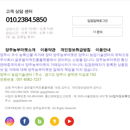
고객 상담 센터
010.2384.5850
입점업체로그인
상담시간 : 오전 10:00 ~ 오후 5:00
1:1 문의
점심시간 : 오후 12:00 - 오후 1:00
(토, 일, 공휴일 휴무)
양주농부마켓소개
이용약관
개인정보취급방침
이용안내
양주시 우수 농특산물 직거래 장터 양주농부마켓은 양주시 농업기술센터의 위탁으로
주식회사 글로벌지역진흥플랫폼에서 관리하는 쇼핑몰 입니다. 양주농부마켓은 통신
판매중개자로서 양주농부마켓의 거래당사자가 아니며, 입점판매자가 등록한 상품정
보 및 거래에 대해 양주농부마켓은 일체의 책임을 지지 않습니다.
양주시 농업기술센터 / 주소 : 경기도 양주시 광적면 지섬로 162
전화번호 : 031-8082-7237
상호:주식회사 글로벌지역진흥플랫폼 대표:강미소 개인정보담당자:강미소
TEL:010-2384-5850 EMAIL:grpp@daum.net
사업자 등록번호:161-88-01660 통신판매업신고번호 : 제 2020-서울영등포-1057호
[사업자정보확인
주소 : grpp@daum.net
COPYRIGHT ⓒ 2022 양주농부마켓. All Rights Reserved.