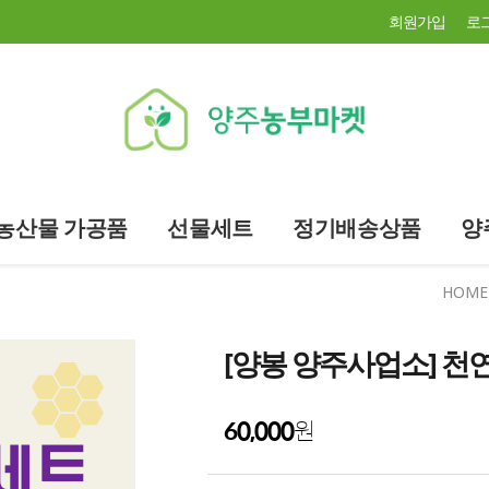
회원가입
로
농산물 가공품
선물세트
정기배송상품
양
HOME
[양봉 양주사업소] 천연벌
60,000
원