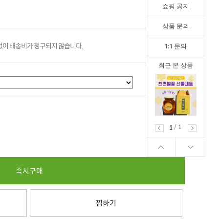
쇼핑 공지
상품 문의
이 배송비가 청구되지 않습니다.
1:1 문의
최근 본 상품
0
원
/
1
1
즉시구매
찜하기