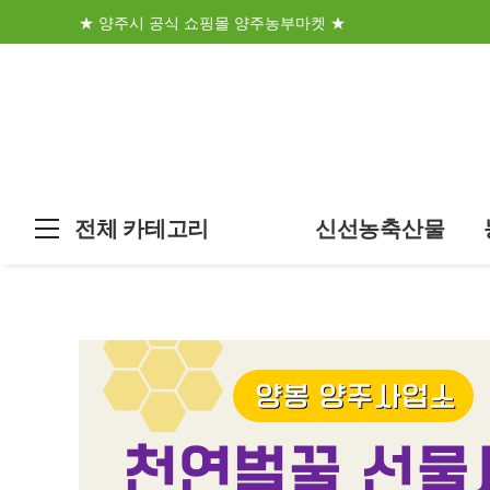
★ 양주시 공식 쇼핑몰 양주농부마켓 ★
전체 카테고리
신선농축산물