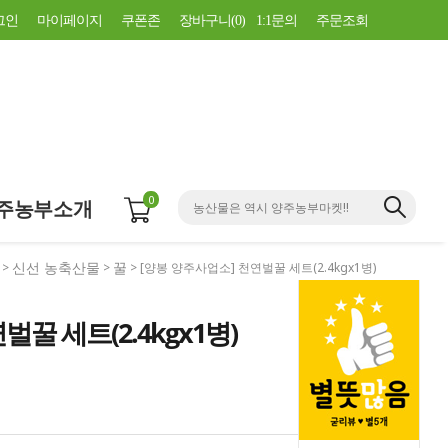
그인
마이페이지
쿠폰존
장바구니(
0
)
1:1문의
주문조회
0
주농부소개
신선 농축산물
꿀
>
>
> [양봉 양주사업소] 천연벌꿀 세트(2.4kgx1병)
꿀 세트(2.4kgx1병)