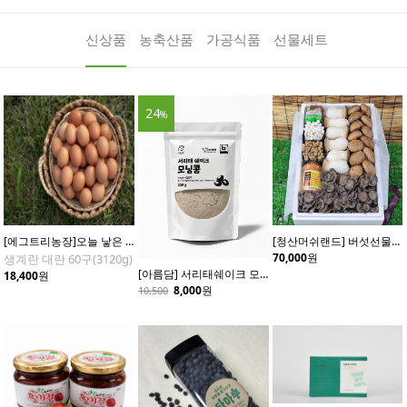
신상품
농축산품
가공식품
선물세트
24
%
[에그트리농장]오늘 낳은 생계란 대란 60구(3120g)
[청산머쉬랜드] 버섯선물세트 3호(7종)
70,000
원
생계란 대란 60구(3120g)
[아름담] 서리태쉐이크 모닝콩
18,400
원
8,000
원
10,500