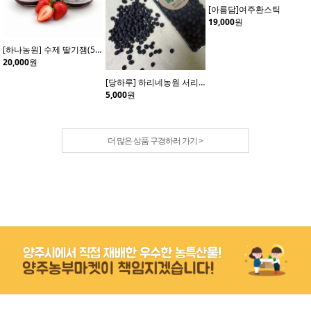
[아름담]여주환스틱
19,000
원
[하나농원] 수제 딸기잼(500gx2병)
20,000
원
[당하루] 하리네농원 서리태500g1개
5,000
원
더 많은 상품 구경하러 가기 >