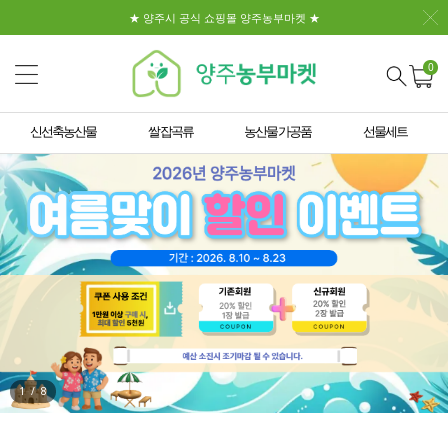
★ 양주시 공식 쇼핑몰 양주농부마켓 ★
0
신선축농산물
쌀 잡곡류
농산물 가공품
선물세트
1
/
8