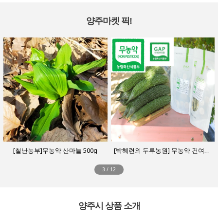
양주마켓 픽!
[철난농부]무농약 산마늘 500g
  [박혜련의 두루농원] 무농약 건여주 500g, 국내산
3
/
12
양주시 상품 소개