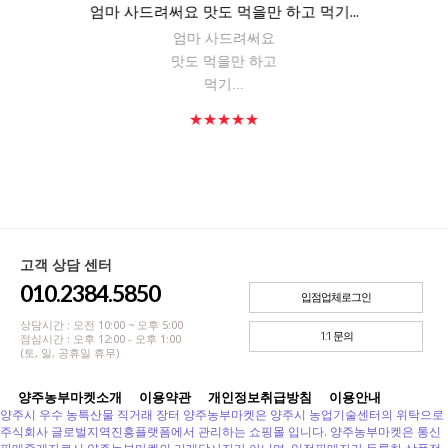
엄마 사드려써요 맛도 먹을만 하고 먹기...
엄마 사드려써요
맛도 먹을만 하고
먹기...
★★★★★
고객 상담 센터
010.2384.5850
입점업체로그인
상담시간 : 오전 10:00 ~ 오후 5:00
1:1 문의
점심시간 : 오후 12:00 - 오후 1:00
(토, 일, 공휴일 휴무)
양주농부마켓소개
이용약관
개인정보취급방침
이용안내
양주시 우수 농특산물 직거래 장터 양주농부마켓은 양주시 농업기술센터의 위탁으로
주식회사 글로벌지역진흥플랫폼에서 관리하는 쇼핑몰 입니다. 양주농부마켓은 통신