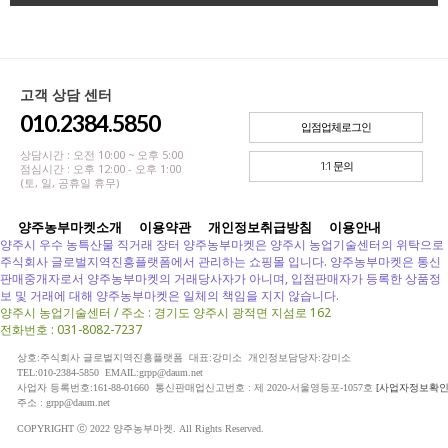
고객 상담 센터
010.2384.5850
입점업체로그인
상담시간 : 오전 10:00 ~ 오후 5:00
1:1 문의
점심시간 : 오후 12:00 - 오후 1:00
(토, 일, 공휴일 휴무)
양주농부마켓소개
이용약관
개인정보취급방침
이용안내
양주시 우수 농특산물 직거래 장터 양주농부마켓은 양주시 농업기술센터의 위탁으로
주식회사 글로벌지역진흥플랫폼에서 관리하는 쇼핑몰 입니다. 양주농부마켓은 통신
판매중개자로서 양주농부마켓의 거래당사자가 아니며, 입점판매자가 등록한 상품정
보 및 거래에 대해 양주농부마켓은 일체의 책임을 지지 않습니다.
양주시 농업기술센터 / 주소 : 경기도 양주시 광적면 지섬로 162
전화번호 : 031-8082-7237
상호:주식회사 글로벌지역진흥플랫폼 대표:강미소 개인정보담당자:강미소
TEL:010-2384-5850 EMAIL:grpp@daum.net
사업자 등록번호:161-88-01660 통신판매업신고번호 : 제 2020-서울영등포-1057호
[사업자정보확인
주소 : grpp@daum.net
COPYRIGHT ⓒ 2022 양주농부마켓. All Rights Reserved.