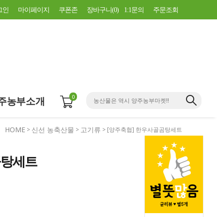
그인
마이페이지
쿠폰존
장바구니(
0
)
1:1문의
주문조회
0
주농부소개
HOME
신선 농축산물
고기류
>
>
> [양주축협] 한우사골곰탕세트
곰탕세트