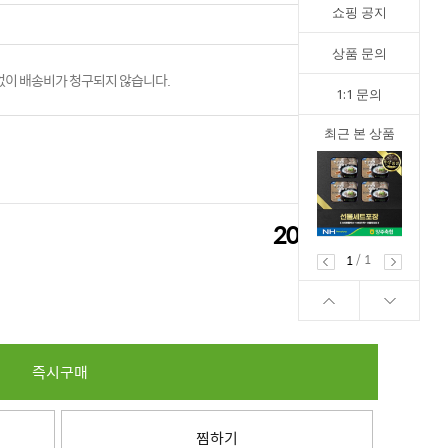
쇼핑 공지
상품 문의
이 배송비가 청구되지 않습니다.
1:1 문의
최근 본 상품
20,000
원
20,000
원
/
1
1
즉시구매
찜하기