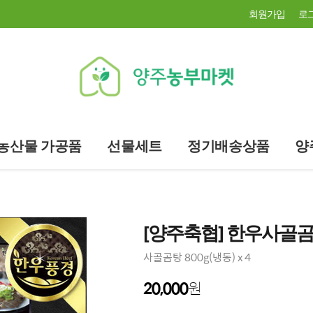
회원가입
로
농산물 가공품
선물세트
정기배송상품
양
[양주축협] 한우사골
사골곰탕 800g(냉동) x 4
20,000
원