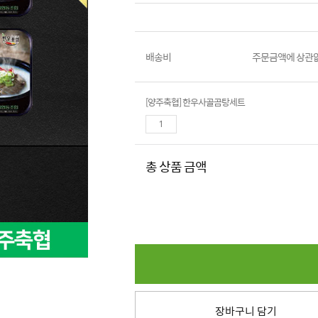
배송비
주문금액에 상관없
[양주축협] 한우사골곰탕세트
총 상품 금액
장바구니 담기