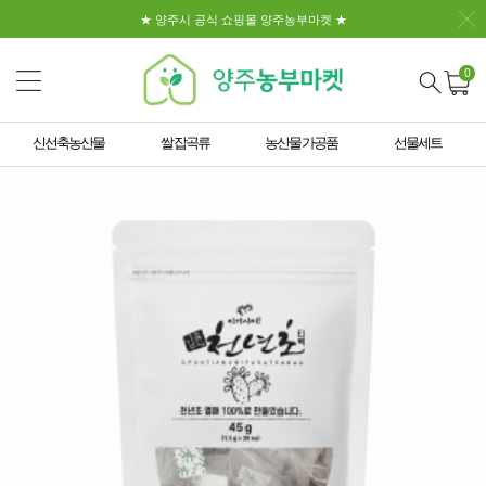
★ 양주시 공식 쇼핑몰 양주농부마켓 ★
0
신선축농산물
쌀 잡곡류
농산물 가공품
선물세트