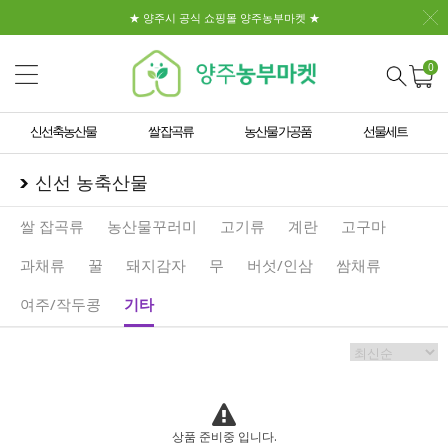
★ 양주시 공식 쇼핑몰 양주농부마켓 ★
0
신선축농산물
쌀 잡곡류
농산물 가공품
선물세트
신선 농축산물
쌀 잡곡류
농산물꾸러미
고기류
계란
고구마
과채류
꿀
돼지감자
무
버섯/인삼
쌈채류
여주/작두콩
기타
상품 준비중 입니다.