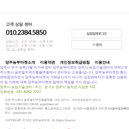
고객 상담 센터
010.2384.5850
입점업체로그인
상담시간 : 오전 10:00 ~ 오후 5:00
1:1 문의
점심시간 : 오후 12:00 - 오후 1:00
(토, 일, 공휴일 휴무)
양주농부마켓소개
이용약관
개인정보취급방침
이용안내
양주시 우수 농특산물 직거래 장터 양주농부마켓은 양주시 농업기술센터의 위탁으로
주식회사 글로벌지역진흥플랫폼에서 관리하는 쇼핑몰 입니다. 양주농부마켓은 통신
판매중개자로서 양주농부마켓의 거래당사자가 아니며, 입점판매자가 등록한 상품정
보 및 거래에 대해 양주농부마켓은 일체의 책임을 지지 않습니다.
양주시 농업기술센터 / 주소 : 경기도 양주시 광적면 지섬로 162
전화번호 : 031-8082-7237
상호:주식회사 글로벌지역진흥플랫폼 대표:강미소 개인정보담당자:강미소
TEL:010-2384-5850 EMAIL:grpp@daum.net
사업자 등록번호:161-88-01660 통신판매업신고번호 : 제 2020-서울영등포-1057호
[사업자정보확인
주소 : grpp@daum.net
COPYRIGHT ⓒ 2022 양주농부마켓. All Rights Reserved.