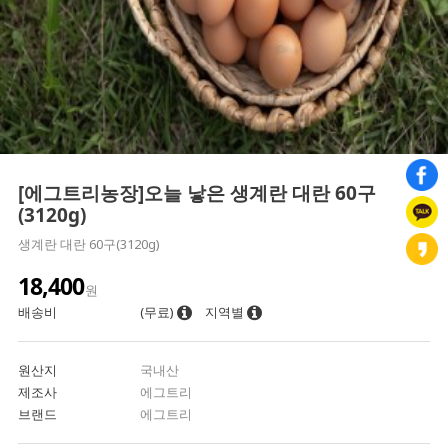
[에그트리농장]오늘 낳은 생계란 대란 60구
(3120g)
생계란 대란 60구(3120g)
18,400
원
배송비
(무료)
지역별
원산지
국내산
제조사
에그트리
브랜드
에그트리