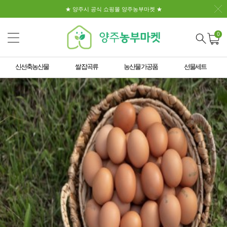
★ 양주시 공식 쇼핑몰 양주농부마켓 ★
0
신선축농산물
쌀 잡곡류
농산물 가공품
선물세트